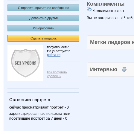
Комплименты
Отправить приватное сообщение
Комплиментов нет.
Вы не авторизованы! Чтоб
Добавить в друзья
Игнорировать
Сделать подарок
Метки лидеров
популярность:
Не участвует в
рейтинге
Интервью
Как получить
уровень?
Статистика портрета:
сейчас просматривают портрет - 0
зарегистрированные пользователи
посетившие портрет за 7 дней - 0